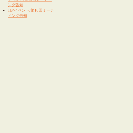
ング告知
TB/イベント/第10回ミーテ
ィング告知