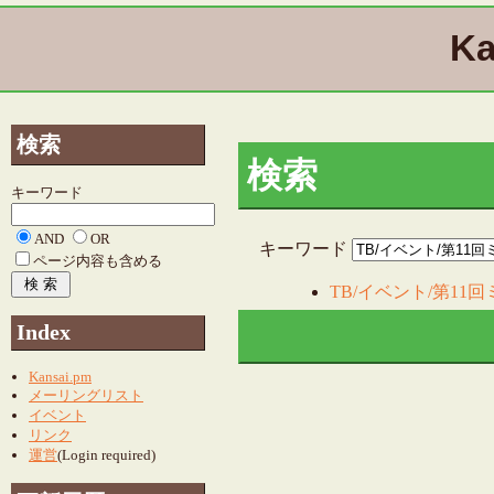
Ka
検索
検索
キーワード
AND
OR
キーワード
ページ内容も含める
TB/イベント/第11
Index
Kansai.pm
メーリングリスト
イベント
リンク
運営
(Login required)