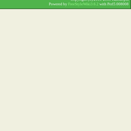
Powered by
FreeStyleWiki3.6.2
with Perl5.008008