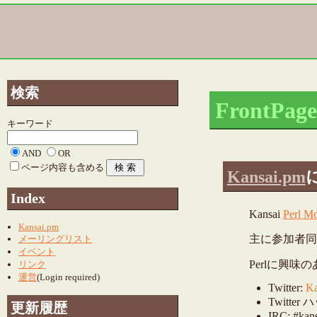
検索
FrontPag
キーワード
AND
OR
ページ内容も含める
Kansai.pm
Index
Kansai
Perl M
Kansai.pm
主に参加者同
メーリングリスト
イベント
Perlに興
リンク
運営
(Login required)
Twitter:
K
Twitte
更新履歴
IRC: #kan