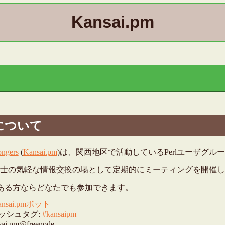
Kansai.pm
e
について
ongers
(
Kansai.pm
)は、関西地区で活動しているPerlユーザグル
士の気軽な情報交換の場として定期的にミーティングを開催し
味のある方ならどなたでも参加できます。
ansai.pmボット
r ハッシュタグ:
#kansaipm
sai.pm@freenode