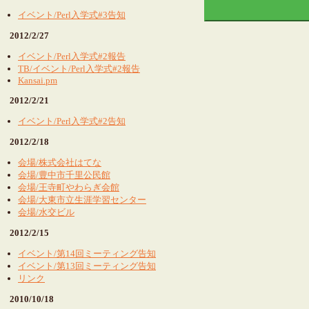
イベント/Perl入学式#3告知
2012/2/27
イベント/Perl入学式#2報告
TB/イベント/Perl入学式#2報告
Kansai.pm
2012/2/21
イベント/Perl入学式#2告知
2012/2/18
会場/株式会社はてな
会場/豊中市千里公民館
会場/王寺町やわらぎ会館
会場/大東市立生涯学習センター
会場/水交ビル
2012/2/15
イベント/第14回ミーティング告知
イベント/第13回ミーティング告知
リンク
2010/10/18