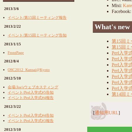
Mixi:
Kan
2013/3/6
Facebook
イベント/第15回ミーティング報告
What's new
2013/2/22
イベント/第15回ミーティング告知
第15回
2013/1/15
第15回
FrontPage
Perl入学
Perl入学
2012/8/4
Perl入学
OSC2012_Kansai@Kyoto
Perl入学
Perl入学
2012/5/10
Perl入学
会場/Joe'sウェブホスティング
Perl入学
イベント/Perl入学式#5告知
第14回
イベント/Perl入学式#4報告
2012/3/22
[
通知用URL
]
イベント/Perl入学式#4告知
イベント/Perl入学式#3報告
2012/3/10